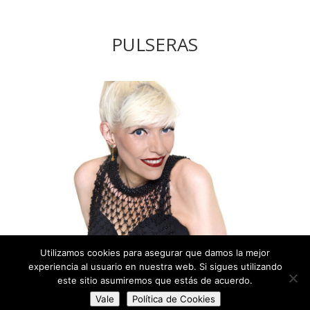
PULSERAS
Utilizamos cookies para asegurar que damos la mejor
experiencia al usuario en nuestra web. Si sigues utilizando
este sitio asumiremos que estás de acuerdo.
Isabel Alcón –
Política de Privacidad
/
Política de
Vale
Política de Cookies
Cookies
– Design:
Mediolimon