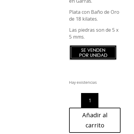
en Garras.
Plata con Baño de Oro
de 18 kilates.
Las piedras son de 5 x
5 mms.
Hay existencias
TAC
/
Granate
Añadir al
-
TAGCO
carrito
cantidad