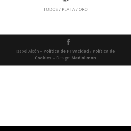
TODOS
/
PLATA
/
ORO
Isabel Alcón –
Política de Privacidad
/
Política de
Cookies
– Design:
Mediolimon